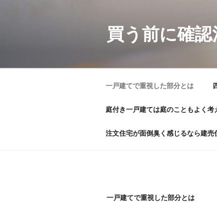
コ
ン
買う前に確認
テ
ン
ツ
へ
ス
一戸建てで重視した部分とは
キ
ッ
庭付き一戸建ては庭のこともよく考
プ
注文住宅が面倒臭く感じるなら建売
一戸建てで重視した部分とは