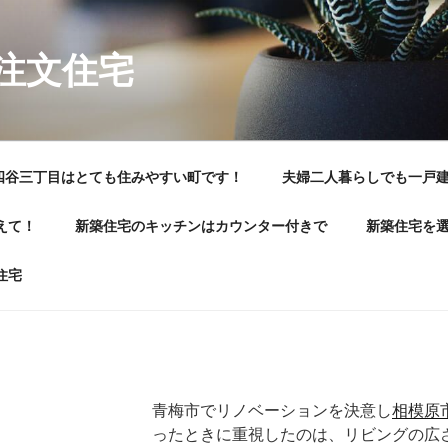
注文住宅
四谷三丁目はとても住みやすい町です！
夫婦二人暮らしでも一戸
えて！
新築住宅のキッチンはカウンター付きで
新築住宅を
住宅
青梅市でリノベーションを決意し
相模原
ったときに重視したのは、リビングの広