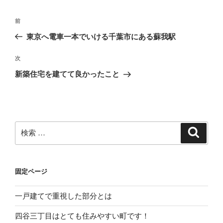
ー
投
過
前
稿
去
東京へ電車一本でいける千葉市にある蘇我駅
ナ
の
ビ
投
次
次
稿
ゲ
の
新築住宅を建てて良かったこと
投
ー
稿
シ
ョ
ン
検
検
索
索:
固定ページ
一戸建てで重視した部分とは
四谷三丁目はとても住みやすい町です！