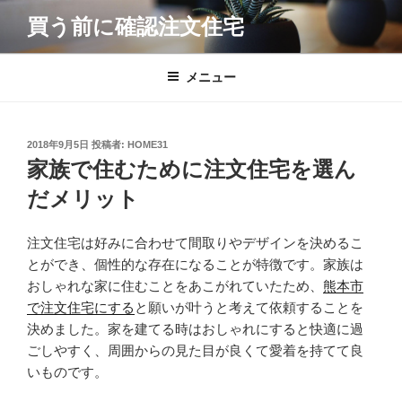
コ
買う前に確認注文住宅
ン
テ
ン
メニュー
ツ
へ
ス
投
2018年9月5日
投稿者:
HOME31
キ
稿
家族で住むために注文住宅を選ん
日:
ッ
だメリット
プ
注文住宅は好みに合わせて間取りやデザインを決めるこ
とができ、個性的な存在になることが特徴です。家族は
おしゃれな家に住むことをあこがれていたため、
熊本市
で注文住宅にする
と願いが叶うと考えて依頼することを
決めました。家を建てる時はおしゃれにすると快適に過
ごしやすく、周囲からの見た目が良くて愛着を持てて良
いものです。