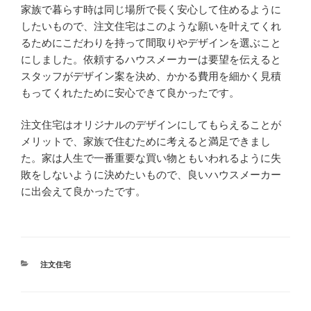
家族で暮らす時は同じ場所で長く安心して住めるように
したいもので、注文住宅はこのような願いを叶えてくれ
るためにこだわりを持って間取りやデザインを選ぶこと
にしました。依頼するハウスメーカーは要望を伝えると
スタッフがデザイン案を決め、かかる費用を細かく見積
もってくれたために安心できて良かったです。
注文住宅はオリジナルのデザインにしてもらえることが
メリットで、家族で住むために考えると満足できまし
た。家は人生で一番重要な買い物ともいわれるように失
敗をしないように決めたいもので、良いハウスメーカー
に出会えて良かったです。
カ
注文住宅
テ
ゴ
リ